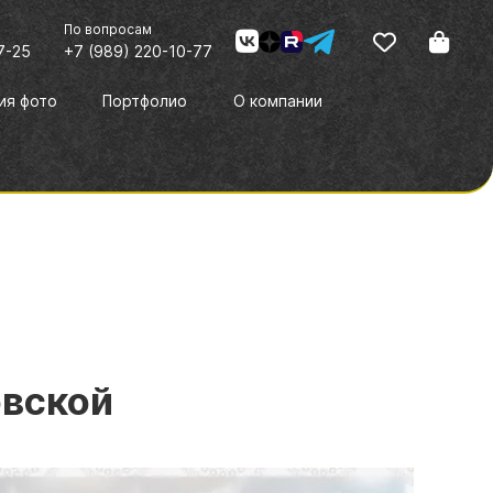
я
По вопросам
7-25
+7 (989) 220-10-77
ия фото
Портфолио
О компании
овской