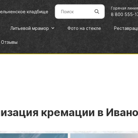
Горячая лини
дельненское кладбище
8 800 555-1
Литьевой мрамор
Фото на стекле
Реставрац
Отзывы
изация кремации в Иван