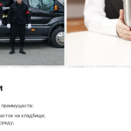
и
д преимуществ:
асток на кладбище;
среду;