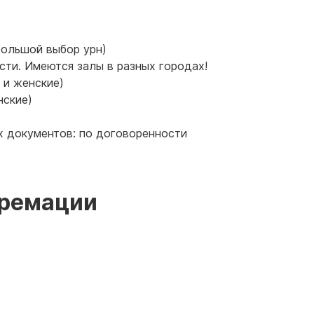
 большой выбор урн)
сти. Имеются залы в разных городах!
 и женские)
нские)
х документов: по договоренности
кремации