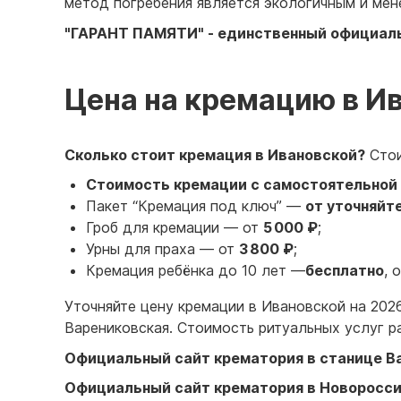
метод погребения является экологичным и ме
"
ГАРАНТ ПАМЯТИ
" - единственный официа
Цена на кремацию в И
Сколько стоит кремация в Ивановской
?
Стои
Стоимость кремации с самостоятельной 
Пакет “Кремация под ключ” —
от
уточняйт
Гроб для кремации — от
5 000 ₽
;
Урны для праха — от
3 800 ₽
;
Кремация ребёнка до 10 лет —
бесплатно
, 
Уточняйте цену кремации в Ивановской на 202
Варениковская. Стоимость ритуальных услуг р
Официальный сайт крематория в станице В
Официальный сайт крематория в Новоросси