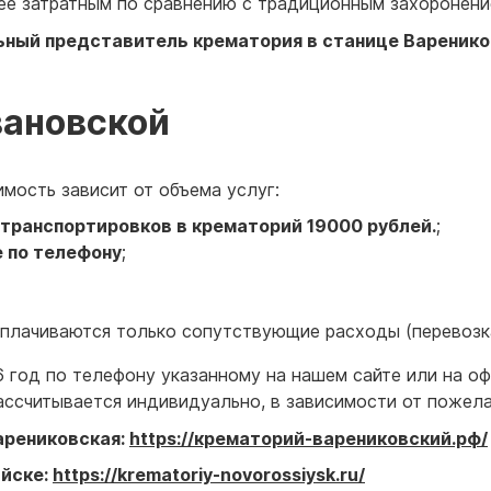
нее затратным по сравнению с традиционным захоронен
льный представитель крематория
в станице Варенико
вановской
мость зависит от объема услуг:
транспортировков в крематорий 19000 рублей.
;
е по телефону
;
оплачиваются только сопутствующие расходы (перевозка
6 год по телефону указанному на нашем сайте или на о
ассчитывается индивидуально, в зависимости от пожела
арениковская:
https://крематорий-варениковский.рф/
йске:
https://krematoriy-novorossiysk.ru/