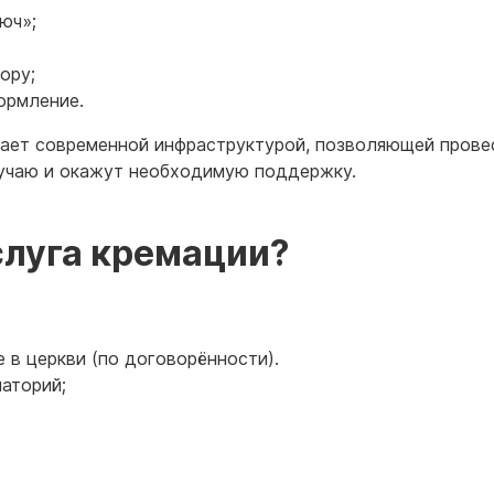
юч»;
ору;
ормление.
гает современной инфраструктурой, позволяющей прове
учаю и окажут необходимую поддержку.
слуга кремации?
 в церкви (по договорённости).
аторий;