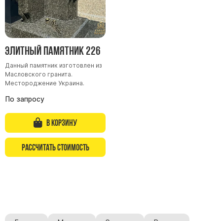
Скульптуры, барельефы и бюсты из бронзы
Колумбарий
Недорогие памятники
Элитный памятник 226
Памятники с фотокерамикой
Данный памятник изготовлен из
Памятники животным
Масловского гранита.
Памятники младенцу
Местороджение Украина.
Памятники двойные
По запросу
Памятники женщине
В корзину
Памятники маме
Памятники жене
Рассчитать стоимость
Памятники девушке
Памятники дочери
Памятники мужчине
Памятники дедушке