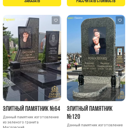
Заказать
Рассчитать стоимость
Памятники в форме креста
Зеркальные памятники
Памятники из белого мрамора Коелга
Креативные памятники
Кресты из белого мрамора
Фигурные памятники
Памятники в виде гитары
Памятники комбинированные
Памятники из цветного гранита
Памятники красные
Памятники красно-черные
Памятники коричневые
Элитный памятник №64
Элитный памятник
Памятники серые
№120
Данный памятник изготовление
Памятники зеленые
из зеленого гранита
Данный памятник изготовление
Памятники из Дымовского гранита
Масловский.