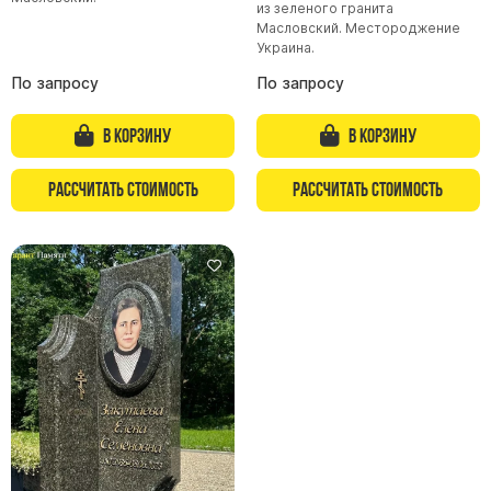
из зеленого гранита
Масловский. Местороджение
Памятники из гранита Возрождение
Украина.
Памятники из гранита Гранатовый Амфиболит
По запросу
По запросу
Памятники из гранита Сюскюянсаари
Памятники из гранита Балтик Грин
В корзину
В корзину
Памятники из гранита Покостовский
Рассчитать стоимость
Рассчитать стоимость
Памятники из гранита Лезниковский
Памятники из гранита Мансуровский
Памятники из гранита Масловский
Памятники из гранита Токовский
Памятники из гранита Капустинский
Арочные памятники
Памятники Крест
Памятники военным
Часовни из белого мрамора и гранита