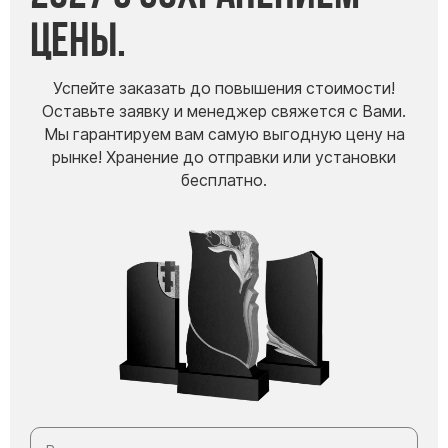
цены.
Буквы из латуни
Цоколь из гранита
Ограды из гранита
Успейте заказать до повышения стоимости!
Оставьте заявку и менеджер свяжется с Вами.
Ограды из чугуна
Мы гарантируем вам самую выгодную цену на
Столбы для ограды чугун
рынке! Хранение до отправки или установки
Ограды металл
бесплатно.
Столы и лавки
Тротуарная плитка
Вазы полимерные
Подсвечники
Венки
Вазы из гранита
Скульптуры в полный рост