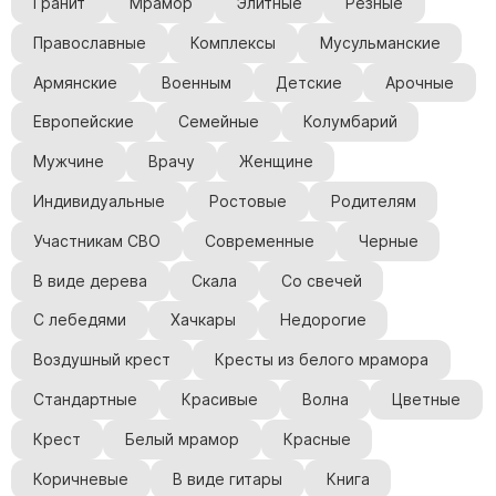
Гранит
Мрамор
Элитные
Резные
Памятники мужу
Православные
Комплексы
Мусульманские
Памятники отцу
Памятники парню
Армянские
Военным
Детские
Арочные
Памятники сыну
Европейские
Семейные
Колумбарий
Мужчине
Врачу
Женщине
Памятники вертикальные
Памятники врачу
Индивидуальные
Ростовые
Родителям
Памятники горизонтальные
Участникам СВО
Современные
Черные
Памятники индивидуальные
В виде дерева
Скала
Со свечей
Памятники классические
С лебедями
Хачкары
Недорогие
Памятники книга
Воздушный крест
Кресты из белого мрамора
Памятники красивые
Памятники Православные
Стандартные
Красивые
Волна
Цветные
Памятники прямоугольные
Крест
Белый мрамор
Красные
Памятники с воздушным креcтом
Коричневые
В виде гитары
Книга