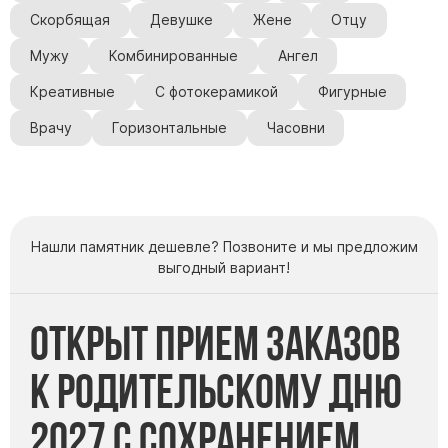
Памятники с колоннами
Скорбящая
Девушке
Жене
Отцу
Памятники современные
Мужу
Комбинированные
Ангел
Памятники стандартные
Памятники черные
Креативные
С фотокерамикой
Фигурные
Памятники со свечей
Врачу
Горизонтальные
Часовни
Памятники в виде дерева
Памятники с лебедями
Памятники в форме волны
Хачкары
Нашли памятник дешевле? Позвоните и мы предложим
выгодный вариант!
Памятники ростовые
Памятники в форме скалы
Открыт прием заказов
Памятник Родителям
к Родительскому дню
Флагштоки
2027 с сохранением
Мемориальные доски