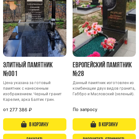
Участникам СВО
Памятники из гранита
Памятники из мрамора
Элитные памятники
Резные памятники
Мемориальные комплексы
Памятники с полноформатным фото
Элитный памятник
Европейский памятник
Склеп
№001
№28
Cкульптуры ангел
Цена указана за готовый
Данный памятник изготовлен из
Детские памятники
памятник с нанесенным
комбинации двух видов гранита,
Памятники Мусульманские
изображением. Черный гранит
Габбро и Масловский (зеленый).
Карелия, арка Балтик грин.
Памятники Армянские
от
По запросу
277 386
₽
Европейские памятники
Памятники "Клипарт"
В корзину
В корзину
Семейные памятники ( памятники на двоих )