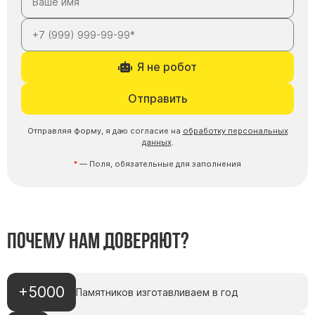
Скульптуры "Ангел" литиевые
Барельефы
Кресты
Я не робот
Голуби
Распятие
Отправить
Скорбящие
Отправляя форму, я даю согласие на
обработку персональных
Цветы
данных
.
— Поля, обязательные для заполнения
Почему нам доверяют?
+5000
Памятников изготавливаем в год