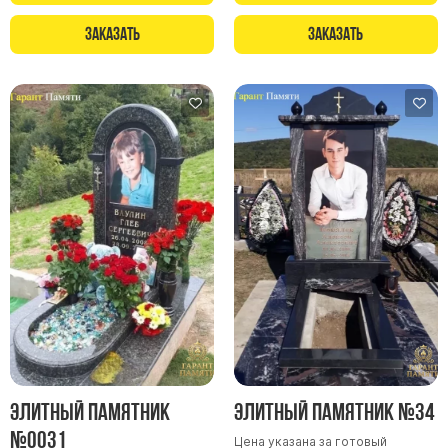
Памятники в форме креста
Заказать
Заказать
Зеркальные памятники
Памятники из белого мрамора Коелга
Креативные памятники
Кресты из белого мрамора
Фигурные памятники
Памятники в виде гитары
Памятники комбинированные
Памятники из цветного гранита
Памятники красные
Памятники красно-черные
Памятники коричневые
Памятники серые
Элитный памятник
Элитный памятник №34
Памятники зеленые
№0031
Цена указана за готовый
Памятники из Дымовского гранита