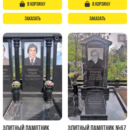
Памятники с колоннами
В корзину
В корзину
Памятники современные
Заказать
Заказать
Памятники стандартные
Памятники черные
Памятники со свечей
Памятники в виде дерева
Памятники с лебедями
Памятники в форме волны
Хачкары
Памятники ростовые
Памятники в форме скалы
Памятник Родителям
Флагштоки
Элитный памятник
Элитный памятник №67
Мемориальные доски