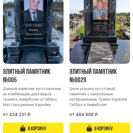
Участникам СВО
Памятники из гранита
Памятники из мрамора
Элитные памятники
Резные памятники
Мемориальные комплексы
Памятники с полноформатным фото
Склеп
Элитный памятник
Элитный памятник
Cкульптуры ангел
№005
№0029
Детские памятники
Данный памятник изготовление
Цена указана за готовый
Памятники Мусульманские
из комбинации двух видов
памятник с нанесенным
Памятники Армянские
гранита, Амфиболит и Габбро.
изображением. Гранит Карелия
Местороджение Карелия.
Габбро и Амфиболит
Европейские памятники
от
от
434 231
₽
484 609
₽
Памятники "Клипарт"
Семейные памятники ( памятники на двоих )
В корзину
В корзину