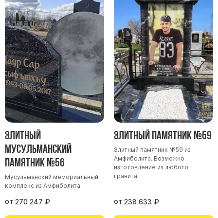
Памятники мужу
Памятники отцу
Памятники парню
Памятники сыну
Памятники вертикальные
Памятники врачу
Памятники горизонтальные
Памятники индивидуальные
Памятники классические
Элитный
Элитный памятник №59
Памятники книга
Мусульманский
Элитный памятник №59 из
Амфиболита. Возможно
памятник №56
Памятники красивые
изготовление из любого
Памятники Православные
гранита.
Мусульманский мемориальный
комплекс из Амфиболита
Памятники прямоугольные
от
от
270 247
₽
238 633
₽
Памятники с воздушным креcтом