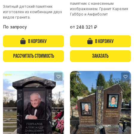
памятник с нанесенным
Элитный детский памятник
Памятники из гранита Возрождение
изображением. Гранит Карелия
изготовлен из комбинации двух
Габбро и Амфиболит
Памятники из гранита Гранатовый Амфиболит
видов гранита.
Памятники из гранита Сюскюянсаари
По запросу
от
248 321
₽
Памятники из гранита Балтик Грин
В корзину
В корзину
Памятники из гранита Покостовский
Памятники из гранита Лезниковский
Рассчитать стоимость
Заказать
Памятники из гранита Мансуровский
Памятники из гранита Масловский
Памятники из гранита Токовский
Памятники из гранита Капустинский
Арочные памятники
Памятники Крест
Памятники военным
Часовни из белого мрамора и гранита