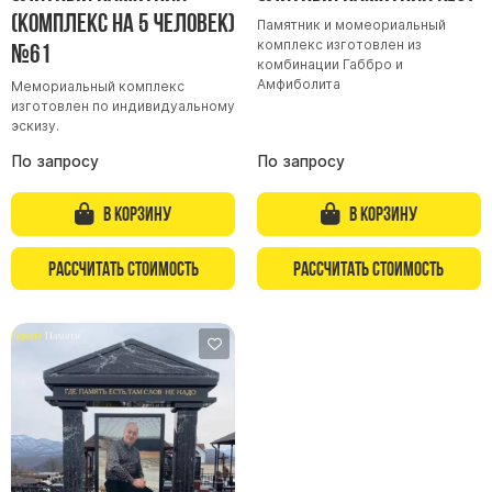
(комплекс на 5 человек)
Буквы из латуни
Памятник и момеориальный
комплекс изготовлен из
№61
Цоколь из гранита
комбинации Габбро и
Амфиболита
Мемориальный комплекс
Ограды из гранита
изготовлен по индивидуальному
Ограды из чугуна
эскизу.
Столбы для ограды чугун
По запросу
По запросу
Ограды металл
В корзину
В корзину
Столы и лавки
Тротуарная плитка
Рассчитать стоимость
Рассчитать стоимость
Вазы полимерные
Подсвечники
Венки
Вазы из гранита
Скульптуры в полный рост