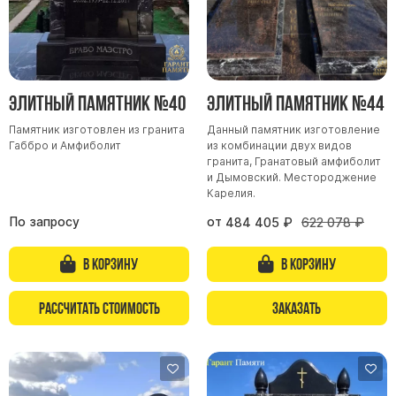
Скульптуры, барельефы и бюсты из бронзы
Колумбарий
Недорогие памятники
Памятники с фотокерамикой
Элитный памятник №40
Элитный памятник №44
Памятники животным
Памятник изготовлен из гранита
Данный памятник изготовление
Габбро и Амфиболит
из комбинации двух видов
Памятники младенцу
гранита, Гранатовый амфиболит
Памятники двойные
и Дымовский. Местороджение
Карелия.
Памятники женщине
По запросу
от
484 405
₽
622 078
₽
Памятники маме
Памятники жене
В корзину
В корзину
Памятники девушке
Рассчитать стоимость
Заказать
Памятники дочери
Памятники мужчине
Памятники дедушке