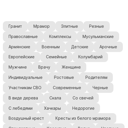
Гранит
Мрамор
Элитные
Резные
Православные
Комплексы
Мусульманские
Армянские
Военным
Детские
Арочные
Европейские
Семейные
Колумбарий
Мужчине
Врачу
Женщине
Индивидуальные
Ростовые
Родителям
Участникам СВО
Современные
Черные
В виде дерева
Скала
Со свечей
С лебедями
Хачкары
Недорогие
Воздушный крест
Кресты из белого мрамора