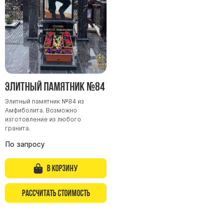
Скульптуры "Ангел" литиевые
Барельефы
Кресты
Голуби
Распятие
Скорбящие
Элитный памятник №84
Цветы
Элитный памятник №84 из
Амфиболита. Возможно
изготовление из любого
гранита.
По запросу
В корзину
Рассчитать стоимость