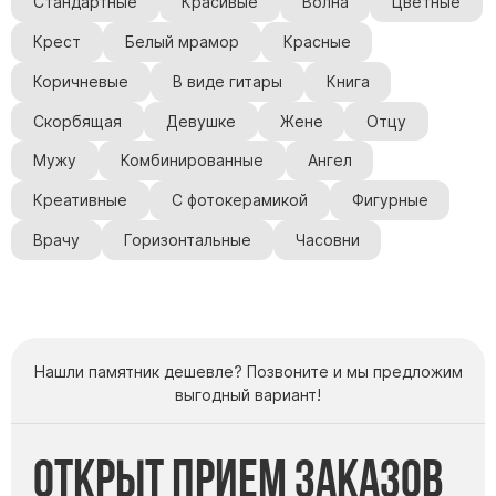
Стандартные
Красивые
Волна
Цветные
Крест
Белый мрамор
Красные
Коричневые
В виде гитары
Книга
Скорбящая
Девушке
Жене
Отцу
Мужу
Комбинированные
Ангел
Креативные
С фотокерамикой
Фигурные
Врачу
Горизонтальные
Часовни
Нашли памятник дешевле? Позвоните и мы предложим
выгодный вариант!
Открыт прием заказов