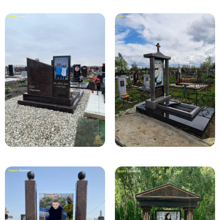
Скульптуры, барельефы и бюсты из бронзы
Колумбарий
Недорогие памятники
Памятники с фотокерамикой
Памятники животным
Памятники младенцу
Памятники двойные
Памятники женщине
Памятники маме
Памятники жене
Памятники девушке
Памятники дочери
Памятники мужчине
Памятники дедушке