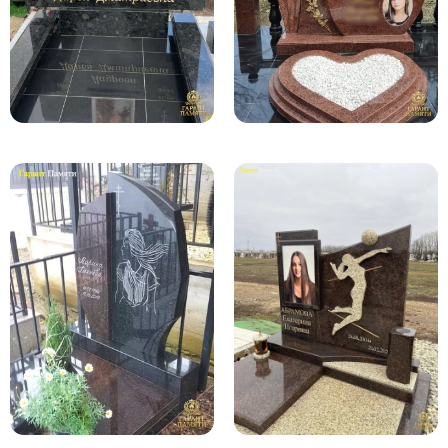
Памятники из гранита Возрождение
Памятники из гранита Гранатовый Амфиболит
Памятники из гранита Сюскюянсаари
Памятники из гранита Балтик Грин
Памятники из гранита Покостовский
Памятники из гранита Лезниковский
Памятники из гранита Мансуровский
Памятники из гранита Масловский
Памятники из гранита Токовский
Памятники из гранита Капустинский
Арочные памятники
Памятники Крест
Памятники военным
Часовни из белого мрамора и гранита