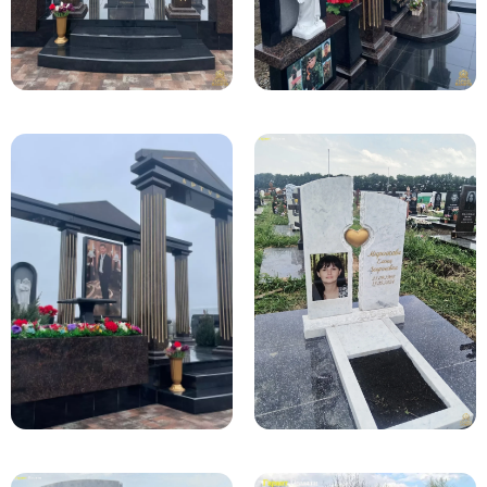
Участникам СВО
Памятники из гранита
Памятники из мрамора
Элитные памятники
Резные памятники
Мемориальные комплексы
Памятники с полноформатным фото
Склеп
Cкульптуры ангел
Детские памятники
Памятники Мусульманские
Памятники Армянские
Европейские памятники
Памятники "Клипарт"
Семейные памятники ( памятники на двоих )