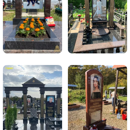
Памятники мужу
Памятники отцу
Памятники парню
Памятники сыну
Памятники вертикальные
Памятники врачу
Памятники горизонтальные
Памятники индивидуальные
Памятники классические
Памятники книга
Памятники красивые
Памятники Православные
Памятники прямоугольные
Памятники с воздушным креcтом