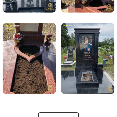
Памятники с колоннами
Памятники современные
Памятники стандартные
Памятники черные
Памятники со свечей
Памятники в виде дерева
Памятники с лебедями
Памятники в форме волны
Хачкары
Памятники ростовые
Памятники в форме скалы
Памятник Родителям
Флагштоки
Мемориальные доски