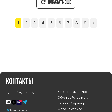
Показать ещё
Буквы из латуни
Цоколь из гранита
Ограды из гранита
1
2
3
4
5
6
7
8
9
»
Ограды из чугуна
Столбы для ограды чугун
Ограды металл
Столы и лавки
Тротуарная плитка
Вазы полимерные
Подсвечники
Контакты
Венки
Вазы из гранита
Каталог памятников
+7 (989) 220-10-77
Скульптуры в полный рост
Обустройство могил
Литьевой мрамор
Фото на стекле
Telegram-канал