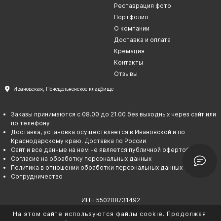
Реставрация фото
Скульптуры "Ангел" литиевые
Портфолио
Барельефы
О компании
Кресты
Доставка и оплата
Кремация
Голуби
Контакты
Распятие
Отзывы
Скорбящие
Ивановская, Понедельненское кладбище
Цветы
Заказы принимаются с 08.00 до 21.00 без выходных через сайт или
по телефону
Доставка, установка осуществляется в Ивановской и по
Краснодарскому краю. Доставка по России
Сайт и все данные на нем не является публичной офертой
Согласие на обработку персональных данных
Политика в отношении обработки персональных данных
Сотрудничество
ИНН 550208731492
ОГРНИП 325237500067145
На этом сайте используются файлы cookie. Продолжая
© Гарант памяти. 2026