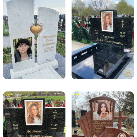
Памятники в форме креста
Зеркальные памятники
Памятники из белого мрамора Коелга
Креативные памятники
Кресты из белого мрамора
Фигурные памятники
Памятники в виде гитары
Памятники комбинированные
Памятники из цветного гранита
Памятники красные
Памятники красно-черные
Памятники коричневые
Памятники серые
Памятники зеленые
Памятники из Дымовского гранита