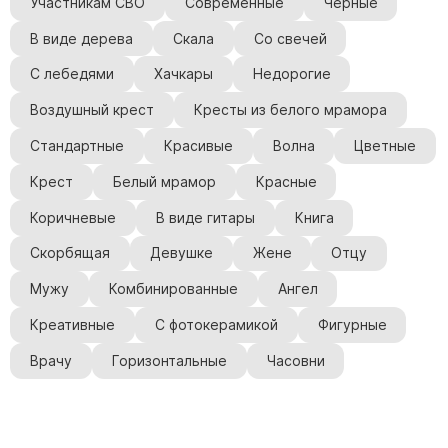
Участникам СВО
Современные
Черные
Скульптуры, барельефы и бюсты из бронзы
В виде дерева
Скала
Со свечей
Колумбарий
С лебедями
Хачкары
Недорогие
Недорогие памятники
Памятники с фотокерамикой
Воздушный крест
Кресты из белого мрамора
Памятники животным
Стандартные
Красивые
Волна
Цветные
Памятники младенцу
Крест
Белый мрамор
Красные
Памятники двойные
Коричневые
В виде гитары
Книга
Памятники женщине
Скорбящая
Девушке
Жене
Отцу
Памятники маме
Мужу
Комбинированные
Ангел
Памятники жене
Памятники девушке
Креативные
С фотокерамикой
Фигурные
Памятники дочери
Врачу
Горизонтальные
Часовни
Памятники мужчине
Памятники дедушке