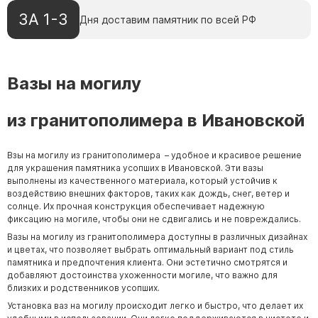
Барельефы
ЗА 1-3
Дня доставим памятник по всей РФ
Кресты
Голуби
Распятие
Вазы на могилу
Скорбящие
из гранитополимера в Ивановской
Цветы
Взы на могилу из гранитополимера – удобное и красивое решение
для украшения памятника усопших в Ивановской. Эти вазы
выполнены из качественного материала, который устойчив к
воздействию внешних факторов, таких как дождь, снег, ветер и
солнце. Их прочная конструкция обеспечивает надежную
фиксацию на могиле, чтобы они не сдвигались и не повреждались.
Вазы на могилу из гранитополимера доступны в различных дизайнах
и цветах, что позволяет выбрать оптимальный вариант под стиль
памятника и предпочтения клиента. Они эстетично смотрятся и
добавляют достоинства ухоженности могиле, что важно для
близких и родственников усопших.
Установка ваз на могилу происходит легко и быстро, что делает их