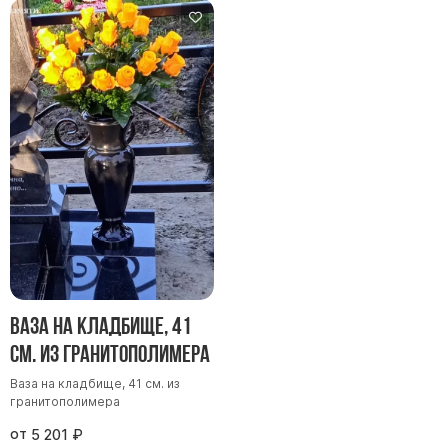
Памятники в форме креста
Зеркальные памятники
Памятники из белого мрамора Коелга
Креативные памятники
Кресты из белого мрамора
Фигурные памятники
Памятники в виде гитары
Памятники комбинированные
Памятники из цветного гранита
Памятники красные
Ваза на кладбище, 41
Памятники красно-черные
см. из гранитополимера
Памятники коричневые
Памятники серые
Ваза на кладбище, 41 см. из
гранитополимера
Памятники зеленые
от
5 201
₽
Памятники из Дымовского гранита