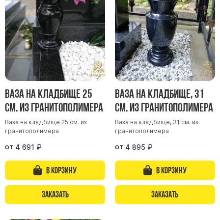
Участникам СВО
Памятники из гранита
Памятники из мрамора
Элитные памятники
Резные памятники
Мемориальные комплексы
Памятники с полноформатным фото
Ваза на кладбище 25
Ваза на кладбище, 31
Склеп
см. из гранитополимера
см. из гранитополимера
Cкульптуры ангел
Ваза на кладбище 25 см. из
Ваза на кладбище, 31 см. из
гранитополимера
гранитополимера
Детские памятники
от
от
4 691
₽
4 895
₽
Памятники Мусульманские
Памятники Армянские
В корзину
В корзину
Европейские памятники
Памятники "Клипарт"
Заказать
Заказать
Семейные памятники ( памятники на двоих )