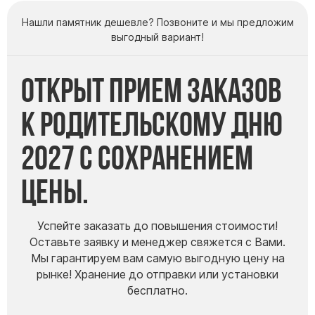
Памятники мужу
Нашли памятник дешевле? Позвоните и мы предложим
Памятники отцу
выгодный вариант!
Памятники парню
Памятники сыну
Открыт прием заказов
Памятники вертикальные
к Родительскому дню
Памятники врачу
2027 с сохранением
Памятники горизонтальные
Памятники индивидуальные
цены.
Памятники классические
Памятники книга
Успейте заказать до повышения стоимости!
Памятники красивые
Оставьте заявку и менеджер свяжется с Вами.
Памятники Православные
Мы гарантируем вам самую выгодную цену на
Памятники прямоугольные
рынке! Хранение до отправки или установки
бесплатно.
Памятники с воздушным креcтом