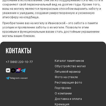
удобными в использовании. Они легко поддерживаются в чистоте и
сохраняют свой первоначальный вид на долгие годы. Кроме того,
вазы на могилу являются прекрасным способом выразить заботу и
уважение к ушедшим, создавая умиротворенную и ухоженную
атмосферу на кладбище.
Приобретение ваз на могилу в Ивановской – это забота о памяти
усопших и проявление заботы о их могиле. Позвольте этим
красивым и функциональным вазам стать достойным украшением
могилы ваших близких.
Контакты
Каталог памятников
+7 (989) 220-10-77
Обустройство могил
Литьевой мрамор
Фото на стекле
Telegram-канал
Реставрация фото
Портфолио
О компании
Доставка и оплата
Кремация