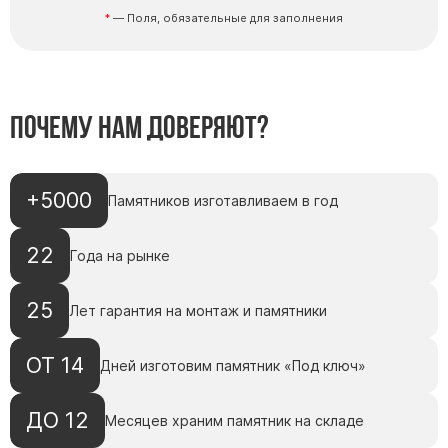
— Поля, обязательные для заполнения
Цоколь из гранита
Ограды из гранита
Ограды из чугуна
Столбы для ограды чугун
Почему нам доверяют?
Ограды металл
Столы и лавки
+5000
Памятников изготавливаем в год
Тротуарная плитка
Вазы полимерные
22
Года на рынке
Подсвечники
Венки
25
Лет гарантия на монтаж и памятники
Вазы из гранита
Скульптуры в полный рост
ОТ 14
Дней изготовим памятник «Под ключ»
ДО 12
Месяцев храним памятник на складе
Скульптуры "Ангел" литиевые