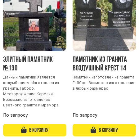
Участникам СВО
Памятники из гранита
Памятники из мрамора
Элитные памятники
Резные памятники
Мемориальные комплексы
Памятники с полноформатным фото
Элитный памятник
Памятник из гранита
Склеп
№130
Воздушный крест 14
Cкульптуры ангел
Данный памятник является
Памятник изготовлен из гранита
колумбарием. Изготовлен из
Габбро. Возможно изготовление
Детские памятники
гранита, Габбро.
в любых размерах.
Памятники Мусульманские
Местороджение Карелия.
Возможно изготовление
Памятники Армянские
цветного гранита и мрамора.
Европейские памятники
По запросу
По запросу
Памятники "Клипарт"
В корзину
В корзину
Семейные памятники ( памятники на двоих )