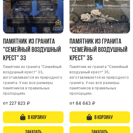
Скульптуры, барельефы и бюсты из бронзы
Колумбарий
Недорогие памятники
Памятники с фотокерамикой
Памятник из гранита
Памятник из гранита
Памятники животным
"Семейный воздушный
"Семейный воздушный
Памятники младенцу
крест" 33
крест" 35
Памятники двойные
Памятник из гранита "Семейный
Памятник из гранита "Семейный
Памятники женщине
воздушный крест" 33,
воздушный крест" 35,
Памятники маме
изготавливается из природного
изготавливается из природного
гранита. У нас все размеры
гранита. У нас все размеры
Памятники жене
памятников в правильных
памятников в правильных
пропорциях.
пропорциях.
Памятники девушке
от
от
227 823
₽
84 643
₽
Памятники дочери
В корзину
В корзину
Памятники мужчине
Памятники дедушке
Заказать
Заказать