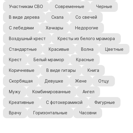
Участникам СВО
Современные
Черные
В виде дерева
Скала
Со свечей
С лебедями
Хачкары
Недорогие
Воздушный крест
Кресты из белого мрамора
Стандартные
Красивые
Волна
Цветные
Крест
Белый мрамор
Красные
Коричневые
В виде гитары
Книга
Скорбящая
Девушке
Жене
Отцу
Мужу
Комбинированные
Ангел
Креативные
С фотокерамикой
Фигурные
Врачу
Горизонтальные
Часовни