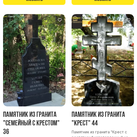
Памятники мужу
Памятники отцу
Памятники парню
Памятники сыну
Памятники вертикальные
Памятники врачу
Памятники горизонтальные
Памятники индивидуальные
Памятники классические
Памятники книга
Памятники красивые
Памятники Православные
Памятник из гранита
Памятник из гранита
Памятники прямоугольные
"Семейный с крестом"
"Крест" 44
Памятники с воздушным креcтом
36
Памятник из гранита "Крест с