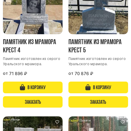
Буквы из латуни
Цоколь из гранита
Ограды из гранита
Ограды из чугуна
Памятник из мрамора
Памятник из мрамора
Столбы для ограды чугун
Крест 4
Крест 5
Ограды металл
Памятник изготовлен из серого
Памятник изготовлен из серого
Столы и лавки
Уральского мрамора.
Уральского мрамора.
Тротуарная плитка
от
от
71 896
₽
70 876
₽
Вазы полимерные
Подсвечники
В корзину
В корзину
Венки
Заказать
Заказать
Вазы из гранита
Скульптуры в полный рост