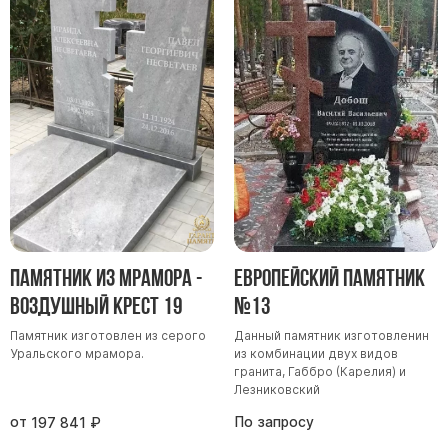
Скульптуры "Ангел" литиевые
Барельефы
Кресты
Голуби
Распятие
Скорбящие
Цветы
Памятник из мрамора -
Европейский памятник
Воздушный крест 19
№13
Памятник изготовлен из серого
Данный памятник изготовленин
Уральского мрамора.
из комбинации двух видов
гранита, Габбро (Карелия) и
Лезниковский
от
По запросу
197 841
₽