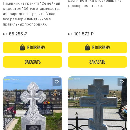
Памятники с колоннами
распятием" изготовленный на
Памятник из гранита "Семейный
фрезерном станке.
с крестом" 36, изготавливается
Памятники современные
из природного гранита. У нас
Памятники стандартные
все размеры памятников в
правильных пропорциях.
Памятники черные
от
от
85 255
₽
101 572
₽
Памятники со свечей
Памятники в виде дерева
В корзину
В корзину
Памятники с лебедями
Заказать
Заказать
Памятники в форме волны
Хачкары
Памятники ростовые
Памятники в форме скалы
Памятник Родителям
Флагштоки
Мемориальные доски