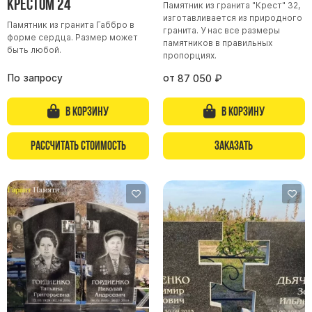
крестом 24
Памятник из гранита "Крест" 32,
изготавливается из природного
Памятники из гранита Возрождение
Памятник из гранита Габбро в
гранита. У нас все размеры
форме сердца. Размер может
Памятники из гранита Гранатовый Амфиболит
памятников в правильных
быть любой.
пропорциях.
Памятники из гранита Сюскюянсаари
По запросу
от
87 050
₽
Памятники из гранита Балтик Грин
Памятники из гранита Покостовский
В корзину
В корзину
Памятники из гранита Лезниковский
Рассчитать стоимость
Заказать
Памятники из гранита Мансуровский
Памятники из гранита Масловский
Памятники из гранита Токовский
Памятники из гранита Капустинский
Арочные памятники
Памятники Крест
Памятники военным
Часовни из белого мрамора и гранита