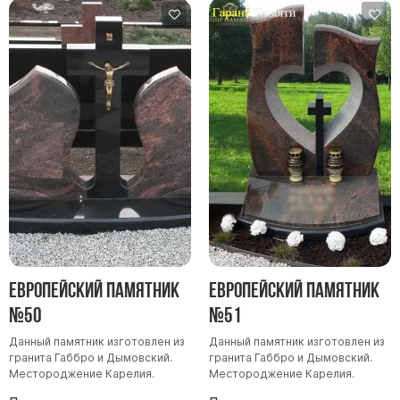
Европейский памятник
Европейский памятник
№50
№51
Данный памятник изготовлен из
Данный памятник изготовлен из
гранита Габбро и Дымовский.
гранита Габбро и Дымовский.
Местороджение Карелия.
Местороджение Карелия.