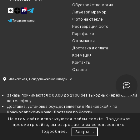
Обустройство могил
Литьевой мрамор
Фото на стекле
Telegram-канал
Реставрация фото
Портфолио
О компании
Доставка и оплата
Кремация
Контакты
Отзывы
Ивановская, Понедельненское кладбище
Заказы принимаются с 08.00 до 21.00 без выходных через сайт или
по телефону
Доставка, установка осуществляется в Ивановской и по
Краснодарскому краю. Доставка по России
Сайт и все данные на нем не является публичной офертой
На этом сайте используются файлы cookie. Продолжая
Согласие на обработку персональных данных
просмотр сайта, вы разрешаете их использование.
Политика в отношении обработки персональных данных
Подробнее
.
Закрыть
Сотрудничество