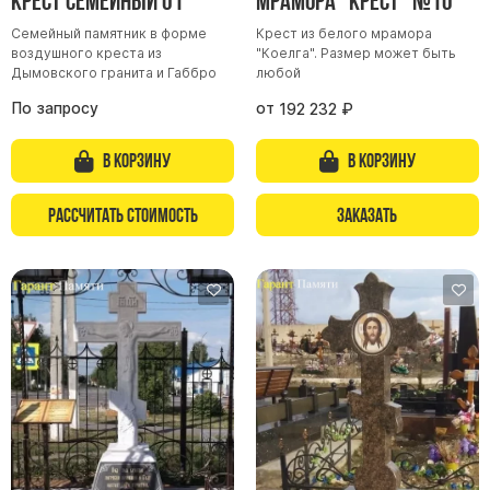
крест семейный 01
мрамора "Крест" №10
Семейный памятник в форме
Крест из белого мрамора
воздушного креста из
"Коелга". Размер может быть
Дымовского гранита и Габбро
любой
По запросу
от
192 232
₽
В корзину
В корзину
Рассчитать стоимость
Заказать