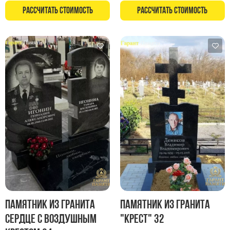
Памятники в форме креста
Рассчитать стоимость
Рассчитать стоимость
Зеркальные памятники
Памятники из белого мрамора Коелга
Креативные памятники
Кресты из белого мрамора
Фигурные памятники
Памятники в виде гитары
Памятники комбинированные
Памятники из цветного гранита
Памятники красные
Памятники красно-черные
Памятники коричневые
Памятники серые
Памятник из гранита
Памятник из гранита
Памятники зеленые
Сердце с воздушным
"Крест" 32
Памятники из Дымовского гранита