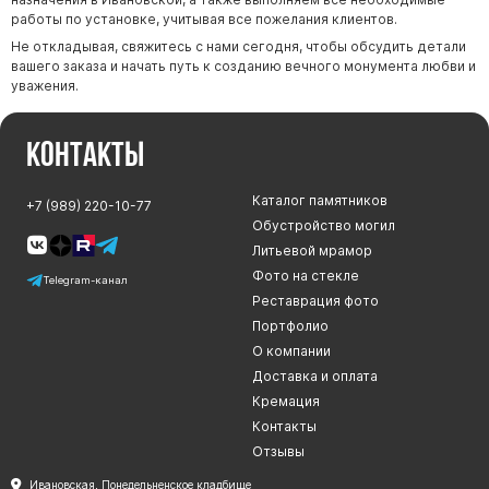
работы по установке, учитывая все пожелания клиентов.
Не откладывая, свяжитесь с нами сегодня, чтобы обсудить детали
вашего заказа и начать путь к созданию вечного монумента любви и
уважения.
Контакты
Каталог памятников
+7 (989) 220-10-77
Обустройство могил
Литьевой мрамор
Фото на стекле
Telegram-канал
Реставрация фото
Портфолио
О компании
Доставка и оплата
Кремация
Контакты
Отзывы
Ивановская, Понедельненское кладбище