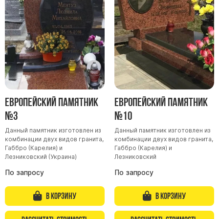
Участникам СВО
Памятники из гранита
Памятники из мрамора
Элитные памятники
Резные памятники
Мемориальные комплексы
Памятники с полноформатным фото
Европейский памятник
Европейский памятник
Склеп
№3
№10
Cкульптуры ангел
Данный памятник изготовлен из
Данный памятник изготовлен из
Детские памятники
комбинации двух видов гранита,
комбинации двух видов гранита,
Памятники Мусульманские
Габбро (Карелия) и
Габбро (Карелия) и
Лезниковский (Украина)
Лезниковский
Памятники Армянские
По запросу
По запросу
Европейские памятники
Памятники "Клипарт"
В корзину
В корзину
Семейные памятники ( памятники на двоих )