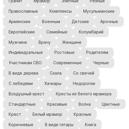
Гранит
Мрамор
Элитные
Резные
Православные
Комплексы
Мусульманские
Армянские
Военным
Детские
Арочные
Европейские
Семейные
Колумбарий
Мужчине
Врачу
Женщине
Индивидуальные
Ростовые
Родителям
Участникам СВО
Современные
Черные
В виде дерева
Скала
Со свечей
С лебедями
Хачкары
Недорогие
Воздушный крест
Кресты из белого мрамора
Стандартные
Красивые
Волна
Цветные
Крест
Белый мрамор
Красные
Коричневые
В виде гитары
Книга