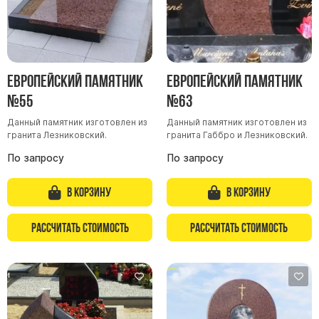
Скульптуры "Ангел" литиевые
Барельефы
Кресты
Голуби
Европейский памятник
Европейский памятник
Распятие
№55
№63
Скорбящие
Данный памятник изготовлен из
Данный памятник изготовлен из
гранита Лезниковский.
гранита Габбро и Лезниковский.
Цветы
По запросу
По запросу
В корзину
В корзину
Рассчитать стоимость
Рассчитать стоимость