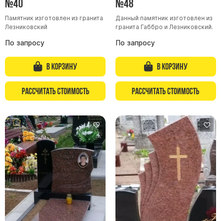
№40
№48
Буквы из латуни
Памятник изготовлен из гранита
Данный памятник изготовлен из
Цоколь из гранита
Лезниковский
гранита Габбро и Лезниковский.
Ограды из гранита
По запросу
По запросу
Ограды из чугуна
В корзину
В корзину
Столбы для ограды чугун
Ограды металл
Рассчитать стоимость
Рассчитать стоимость
Столы и лавки
Тротуарная плитка
Вазы полимерные
Подсвечники
Венки
Вазы из гранита
Скульптуры в полный рост