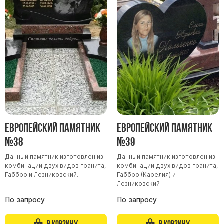
Памятники мужу
Памятники отцу
Памятники парню
Памятники сыну
Памятники вертикальные
Памятники врачу
Памятники горизонтальные
Памятники индивидуальные
Европейский памятник
Европейский памятник
Памятники классические
№38
№39
Памятники книга
Данный памятник изготовлен из
Данный памятник изготовлен из
Памятники красивые
комбинации двух видов гранита,
комбинации двух видов гранита,
Габбро и Лезниковский.
Габбро (Карелия) и
Памятники Православные
Лезниковский
Памятники прямоугольные
По запросу
По запросу
Памятники с воздушным креcтом
В корзину
В корзину