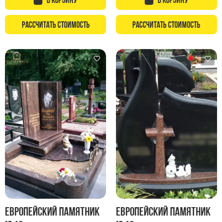
Памятники с колоннами
Памятники современные
Рассчитать стоимость
Рассчитать стоимость
Памятники стандартные
Памятники черные
Памятники со свечей
Памятники в виде дерева
Памятники с лебедями
Памятники в форме волны
Хачкары
Памятники ростовые
Памятники в форме скалы
Памятник Родителям
Флагштоки
Европейский памятник
Европейский памятник
Мемориальные доски