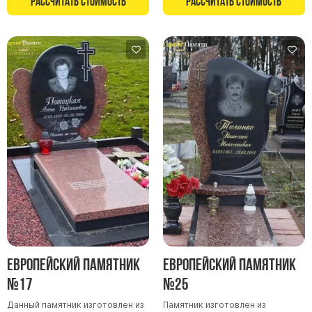
Рассчитать стоимость
Рассчитать стоимость
Памятники в форме креста
Зеркальные памятники
Памятники из белого мрамора Коелга
Креативные памятники
Кресты из белого мрамора
Фигурные памятники
Памятники в виде гитары
Памятники комбинированные
Памятники из цветного гранита
Памятники красные
Памятники красно-черные
Памятники коричневые
Европейский памятник
Европейский памятник
Памятники серые
№17
№25
Памятники зеленые
Данный памятник изготовлен из
Памятник изготовлен из
Памятники из Дымовского гранита