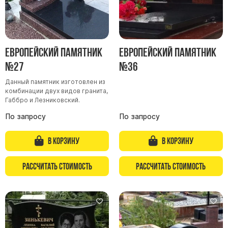
Скульптуры, барельефы и бюсты из бронзы
Колумбарий
Недорогие памятники
Европейский памятник
Европейский памятник
Памятники с фотокерамикой
№27
№36
Памятники животным
Данный памятник изготовлен из
Памятники младенцу
комбинации двух видов гранита,
Габбро и Лезниковский.
Памятники двойные
По запросу
По запросу
Памятники женщине
Памятники маме
В корзину
В корзину
Памятники жене
Памятники девушке
Рассчитать стоимость
Рассчитать стоимость
Памятники дочери
Памятники мужчине
Памятники дедушке