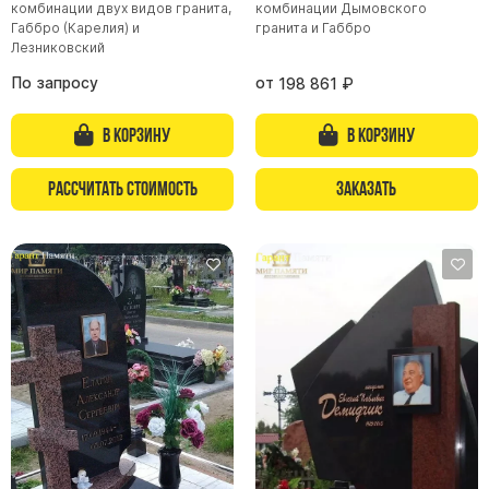
комбинации двух видов гранита,
комбинации Дымовского
Габбро (Карелия) и
гранита и Габбро
Памятники из гранита Возрождение
Лезниковский
Памятники из гранита Гранатовый Амфиболит
По запросу
от
198 861
₽
Памятники из гранита Сюскюянсаари
Памятники из гранита Балтик Грин
В корзину
В корзину
Памятники из гранита Покостовский
Рассчитать стоимость
Заказать
Памятники из гранита Лезниковский
Памятники из гранита Мансуровский
Памятники из гранита Масловский
Памятники из гранита Токовский
Памятники из гранита Капустинский
Арочные памятники
Памятники Крест
Памятники военным
Часовни из белого мрамора и гранита